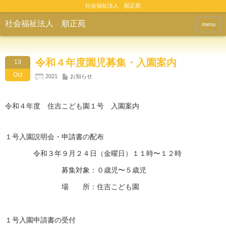
社会福祉法人 順正苑
社会福祉法人 順正苑
menu
令和４年度園児募集・入園案内
13
Oct
2021
お知らせ
令和４年度 住吉こども園１号 入園案内
１号入園説明会・申請書の配布
令和３年９月２４日（金曜日）１１時〜１２時
募集対象：０歳児〜５歳児
場 所：住吉こども園
１号入園申請書の受付