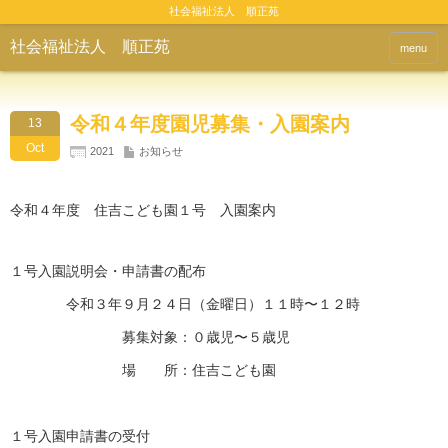
社会福祉法人 順正苑
社会福祉法人 順正苑
menu
令和４年度園児募集・入園案内
13
Oct
2021
お知らせ
令和４年度 住吉こども園１号 入園案内
１号入園説明会・申請書の配布
令和３年９月２４日（金曜日）１１時〜１２時
募集対象：０歳児〜５歳児
場 所：住吉こども園
１号入園申請書の受付